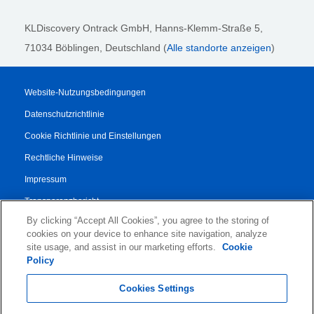
KLDiscovery Ontrack GmbH, Hanns-Klemm-Straße 5
,
71034 Böblingen
, Deutschland (
Alle standorte anzeigen
)
Website-Nutzungsbedingungen
Datenschutzrichtlinie
Cookie Richtlinie und Einstellungen
Rechtliche Hinweise
Impressum
Transparenzbericht
By clicking “Accept All Cookies”, you agree to the storing of
AGB
cookies on your device to enhance site navigation, analyze
Vertrag für Autorisierte Partner
site usage, and assist in our marketing efforts.
Cookie
Policy
© 2026 KLDiscovery Ontrack - All Rights Reserved.
Cookies Settings