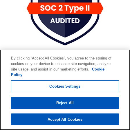
By clicking “Accept All Cookies”, you agree to the storing of
cookies on your device to enhance site navigation, analyze
Informationssicherheit
site usage, and assist in our marketing efforts.
Cookie
Policy
Wir investieren erhebliche
Cookies Settings
Ressourcen in den Schutz Ihrer
sensiblen elektronisch
Reject All
gespeicherten Informationen
(ESI).
Accept All Cookies