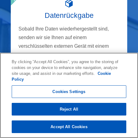
Datenrückgabe
Sobald Ihre Daten wiederhergestellt sind,
senden wir sie Ihnen auf einem
verschlüsselten externen Gerät mit einem
Zustelldienst Ihrer Wahl zurück.
By clicking “Accept All Cookies”, you agree to the storing of
cookies on your device to enhance site navigation, analyze
site usage, and assist in our marketing efforts.
Cookie
Policy
0800 10 12 1314
Cookies Settings
Reject All
Starten Sie Ihre Datenrettung
Accept All Cookies