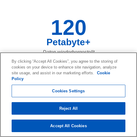
120
Petabyte+
Daten wiederhergestellt
By clicking “Accept All Cookies”, you agree to the storing of
cookies on your device to enhance site navigation, analyze
site usage, and assist in our marketing efforts.
Cookie
73,661,023,683
Policy
Cookies Settings
Von Datendateien, die in den letzten
zwanzig Jahren wiederhergestellt
Reject All
wurden ... und jeden Tag werden es
mehr!
Accept All Cookies