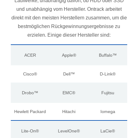
Laufwerke, unabhängig davon, ob HDD oder SSD
und unabhängig vom Hersteller. Ontrack arbeitet
direkt mit den meisten Herstellern zusammen, um die
bestmöglichen Rückgewinnungsergebnisse zu
erzielen. Einige dieser Hersteller sind:
ACER
Apple®
Buffalo™
Cisco®
Dell™
D-Link®
Drobo™
EMC®
Fujitsu
Hewlett Packard
Hitachi
Iomega
Lite-On®
LevelOne®
LaCie®