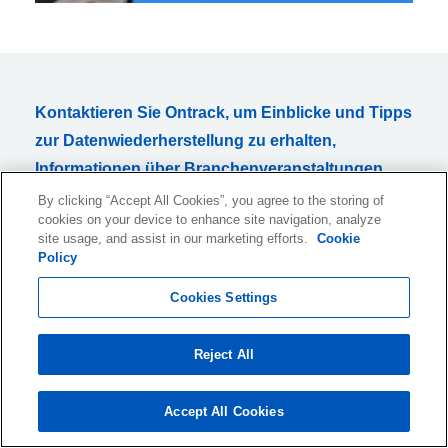
Kontaktieren Sie Ontrack, um Einblicke und Tipps
zur Datenwiederherstellung zu erhalten,
Informationen über Branchenveranstaltungen
und vieles mehr. Abonnieren Sie jetzt UNSEREN
By clicking “Accept All Cookies”, you agree to the storing of
cookies on your device to enhance site navigation, analyze
NEWSLETTER!
site usage, and assist in our marketing efforts.
Cookie
Policy
Cookies Settings
Ich möchte monatlich Informationen über Produkte und
Reject All
Dienstleistungen oder verwandte Themen per E-Mail erhalten.
Diese Einwilligung kann ich jederzeit widerrufen. Ein Abmeldelink
ist in allen E-Mails enthalten.
Accept All Cookies
Weitere Informationen zum Abbestellen, zu unseren
Datenschutzverfahren und wie wir Ihre Privatsphäre schützen und