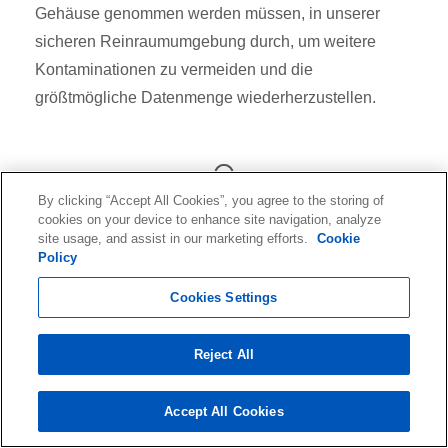
Gehäuse genommen werden müssen, in unserer
sicheren Reinraumumgebung durch, um weitere
Kontaminationen zu vermeiden und die
größtmögliche Datenmenge wiederherzustellen.
By clicking “Accept All Cookies”, you agree to the storing of
cookies on your device to enhance site navigation, analyze
On-site Datenrettung
site usage, and assist in our marketing efforts.
Cookie
Policy
Wenn Ihre Daten zu sensibel sind, um Ihren Standort
Cookies Settings
zu verlassen, können unsere Ingenieure ihre
Wiederherstellungsexpertise zu Ihnen bringen. Diese
Reject All
Option steht nur für Notfalldienste zur Verfügung. Für
die Datenwiederherstellung vor Ort muss das
Accept All Cookies
Speichergerät oder System betriebsbereit sein.