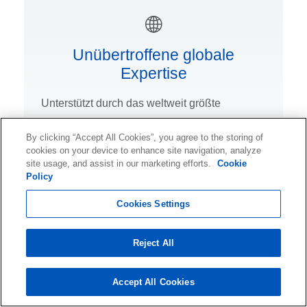
Unübertroffene globale
Expertise
Unterstützt durch das weltweit größte
Forschungs- und Entwicklungsteam verfügen
By clicking “Accept All Cookies”, you agree to the storing of
wir über das Wissen und die Fähigkeit, Ihre
cookies on your device to enhance site navigation, analyze
individuellen
site usage, and assist in our marketing efforts.
Cookie
Policy
Datenwiederherstellungsanforderungen zu
erfüllen.
Cookies Settings
Datenrettung
Reject All
Accept All Cookies
Ontrack hat eine Reihe proprietärer Tools entwickelt,
um Daten von durch Ransomware verschlüsselten