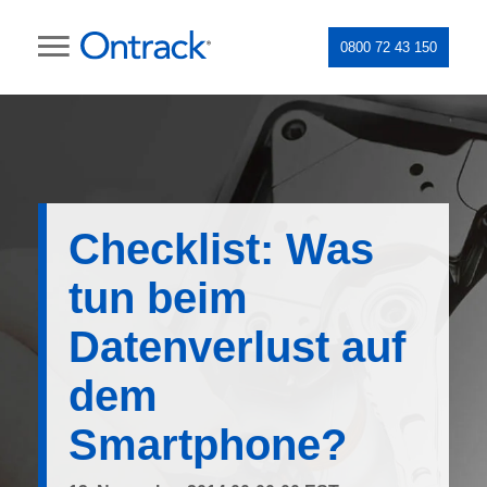
0800 72 43 150
Checklist: Was
tun beim
Datenverlust auf
dem
Smartphone?