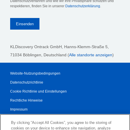
Datenschutzverfahren und wie wir Ihre Privatsphäre schützen und
respektieren, finden Sie in unserer
Datenschutzerklärung
.
KLDiscovery Ontrack GmbH, Hanns-Klemm-Straße 5
,
71034 Böblingen
, Deutschland (
Alle standorte anzeigen
)
Website-Nutzungsbedingungen
Datenschutzrichtlinie
Cookie Richtlinie und Einstellungen
Rechtliche Hinweise
Impressum
Transparenzbericht
By clicking “Accept All Cookies”, you agree to the storing of
AGB
cookies on your device to enhance site navigation, analyze