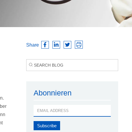
Share
Abonnieren
n.
über
ann
ht