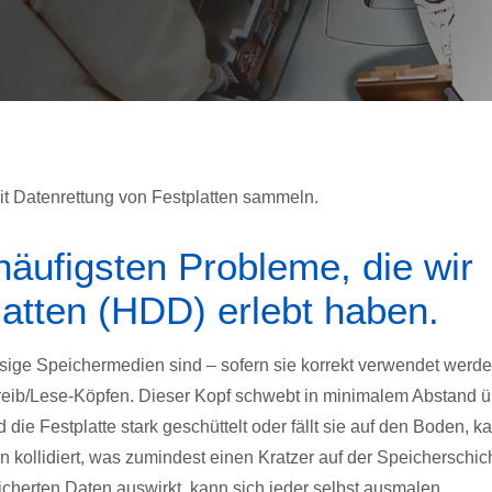
it Datenrettung von Festplatten sammeln.
häufigsten Probleme, die wir
latten (HDD) erlebt haben.
ige Speichermedien sind – sofern sie korrekt verwendet werde
chreib/Lese-Köpfen. Dieser Kopf schwebt in minimalem Abstand 
die Festplatte stark geschüttelt oder fällt sie auf den Boden, k
 kollidiert, was zumindest einen Kratzer auf der Speicherschic
eicherten Daten auswirkt, kann sich jeder selbst ausmalen.