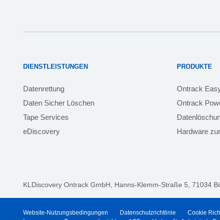
DIENSTLEISTUNGEN
PRODUKTE
Datenrettung
Ontrack Eas
Daten Sicher Löschen
Ontrack Powe
Tape Services
Datenlöschu
eDiscovery
Hardware zur
KLDiscovery Ontrack GmbH, Hanns-Klemm-Straße 5
,
71034 B
Website-Nutzungsbedingungen
Datenschutzrichtlinie
Cookie Rich