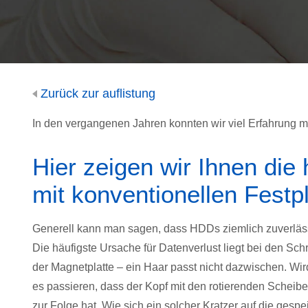
Zurück zur auflistung
In den vergangenen Jahren konnten wir viel Erfahrung m
Hier zeigen wir Ihnen die 
mit konventionellen Festp
Generell kann man sagen, dass HDDs ziemlich zuverläss
Die häufigste Ursache für Datenverlust liegt bei den S
der Magnetplatte – ein Haar passt nicht dazwischen. Wird 
es passieren, dass der Kopf mit den rotierenden Scheiben
zur Folge hat. Wie sich ein solcher Kratzer auf die gesp