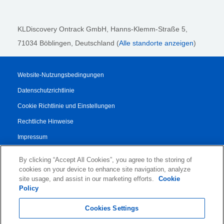
KLDiscovery Ontrack GmbH, Hanns-Klemm-Straße 5
,
71034 Böblingen
, Deutschland (
Alle standorte anzeigen
)
Website-Nutzungsbedingungen
Datenschutzrichtlinie
Cookie Richtlinie und Einstellungen
Rechtliche Hinweise
Impressum
Transparenzbericht
By clicking “Accept All Cookies”, you agree to the storing of
AGB
cookies on your device to enhance site navigation, analyze
site usage, and assist in our marketing efforts.
Cookie
Vertrag für Autorisierte Partner
Policy
© 2026 KLDiscovery Ontrack - All Rights Reserved.
Cookies Settings