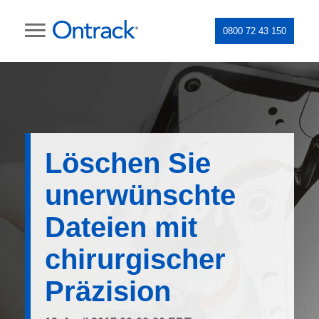
0800 72 43 150
Löschen Sie
unerwünschte
Dateien mit
chirurgischer
Präzision