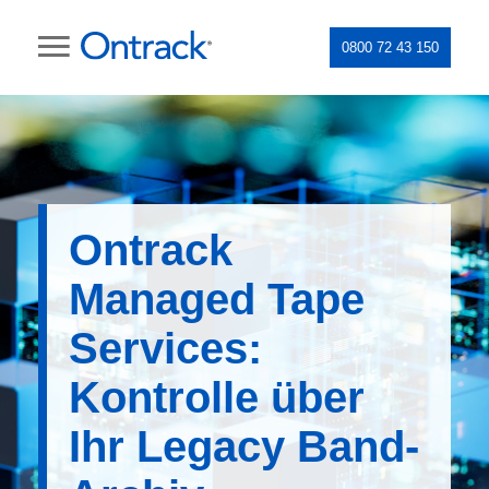
0800 72 43 150
Ontrack
Managed Tape
Services:
Kontrolle über
Ihr Legacy Band-