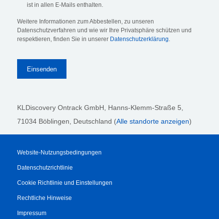
ist in allen E-Mails enthalten.
Weitere Informationen zum Abbestellen, zu unseren
Datenschutzverfahren und wie wir Ihre Privatsphäre schützen und
respektieren, finden Sie in unserer
Datenschutzerklärung
.
KLDiscovery Ontrack GmbH, Hanns-Klemm-Straße 5
,
71034 Böblingen
, Deutschland (
Alle standorte anzeigen
)
Website-Nutzungsbedingungen
Datenschutzrichtlinie
Cookie Richtlinie und Einstellungen
Rechtliche Hinweise
Impressum