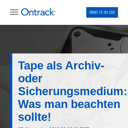
0800 72 43 150
Tape als Archiv-
oder
Sicherungsmedium:
Was man beachten
sollte!