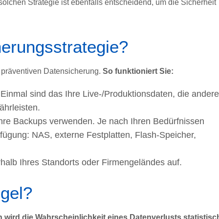
lchen Strategie ist ebenfalls entscheidend, um die Sicherheit
herungsstrategie?
ur präventiven Datensicherung.
So funktioniert Sie:
 Einmal sind das Ihre Live-/Produktionsdaten, die ander
hrleisten.
 Ihre Backups verwenden. Je nach Ihren Bedürfnissen
fügung: NAS, externe Festplatten, Flash-Speicher,
alb Ihres Standorts oder Firmengeländes auf.
egel?
wird die Wahrscheinlichkeit eines Datenverlusts statistisc