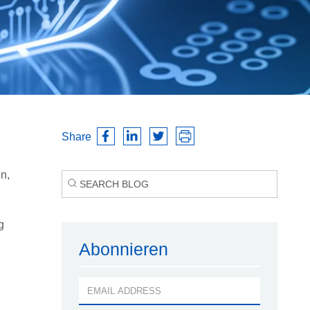
Share
n,
g
Abonnieren