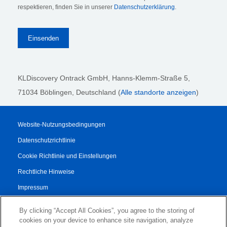
respektieren, finden Sie in unserer
Datenschutzerklärung
.
KLDiscovery Ontrack GmbH, Hanns-Klemm-Straße 5
,
71034 Böblingen
, Deutschland (
Alle standorte anzeigen
)
Website-Nutzungsbedingungen
Datenschutzrichtlinie
Cookie Richtlinie und Einstellungen
Rechtliche Hinweise
Impressum
Transparenzbericht
By clicking “Accept All Cookies”, you agree to the storing of
AGB
cookies on your device to enhance site navigation, analyze