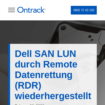
0800 72 43 150
Dell SAN LUN
durch Remote
Datenrettung
(RDR)
wiederhergestellt