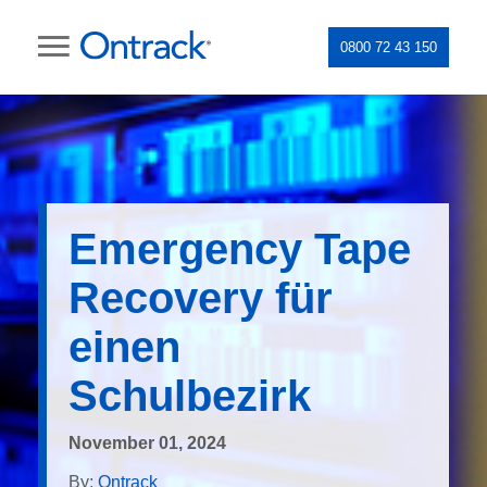
0800 72 43 150
Emergency Tape
Recovery für
einen
Schulbezirk
November 01, 2024
By:
Ontrack