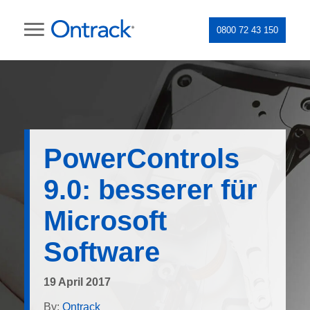
0800 72 43 150
PowerControls
9.0: besserer für
Microsoft
Software
19 April 2017
By:
Ontrack