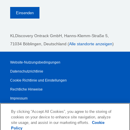
KLDiscovery Ontrack GmbH, Hanns-Klemm-Straße 5
,
71034 Böblingen
, Deutschland (
Alle standorte anzeigen
)
Website-Nutzungsbedingungen
Datenschutzrichtlinie
Cookie Richtlinie und Einstellungen
Rechtliche Hinweise
Impressum
Transparenzbericht
By clicking “Accept All Cookies”, you agree to the storing of
AGB
cookies on your device to enhance site navigation, analyze
site usage, and assist in our marketing efforts.
Cookie
Vertrag für Autorisierte Partner
Policy