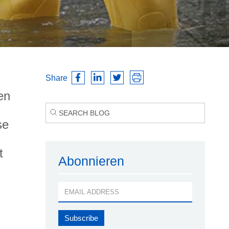
Share
en
se
t
Abonnieren