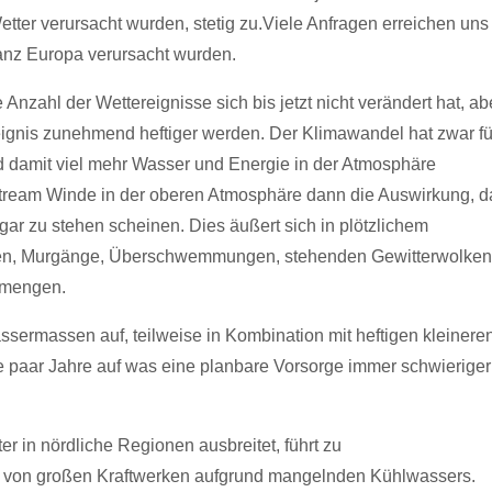
ter verursacht wurden, stetig zu.
Viele Anfragen erreichen uns
anz Europa verursacht wurden.
nzahl der Wettereignisse sich bis jetzt nicht verändert hat, ab
ignis zunehmend heftiger werden. Der Klimawandel hat zwar fü
rd damit viel mehr Wasser und Energie in der Atmosphäre
-Stream Winde in der oberen Atmosphäre dann die Auswirkung, d
ar zu stehen scheinen. Dies äußert sich in plötzlichem
nen, Murgänge, Überschwemmungen, stehenden Gewitterwolken
emengen.
sermassen auf, teilweise in Kombination mit heftigen kleinere
le paar Jahre auf was eine planbare Vorsorge immer schwieriger
er in nördliche Regionen ausbreitet, führt zu
n von großen Kraftwerken aufgrund mangelnden Kühlwassers.