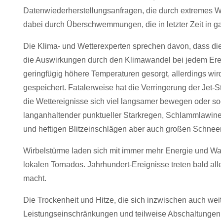
Datenwiederherstellungsanfragen, die durch extremes Wet
dabei durch Überschwemmungen, die in letzter Zeit in g
Die Klima- und Wetterexperten sprechen davon, dass die A
die Auswirkungen durch den Klimawandel bei jedem Ere
geringfügig höhere Temperaturen gesorgt, allerdings wi
gespeichert. Fatalerweise hat die Verringerung der Jet
die Wettereignisse sich viel langsamer bewegen oder sog
langanhaltender punktueller Starkregen, Schlammlawi
und heftigen Blitzeinschlägen aber auch großen Schne
Wirbelstürme laden sich mit immer mehr Energie und Was
lokalen Tornados. Jahrhundert-Ereignisse treten bald al
macht.
Die Trockenheit und Hitze, die sich inzwischen auch weit
Leistungseinschränkungen und teilweise Abschaltunge