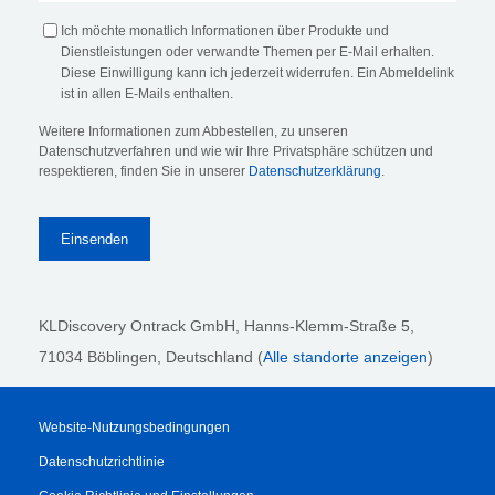
Ich möchte monatlich Informationen über Produkte und
Dienstleistungen oder verwandte Themen per E-Mail erhalten.
Diese Einwilligung kann ich jederzeit widerrufen. Ein Abmeldelink
ist in allen E-Mails enthalten.
Weitere Informationen zum Abbestellen, zu unseren
Datenschutzverfahren und wie wir Ihre Privatsphäre schützen und
respektieren, finden Sie in unserer
Datenschutzerklärung
.
KLDiscovery Ontrack GmbH, Hanns-Klemm-Straße 5
,
71034 Böblingen
, Deutschland (
Alle standorte anzeigen
)
Website-Nutzungsbedingungen
Datenschutzrichtlinie