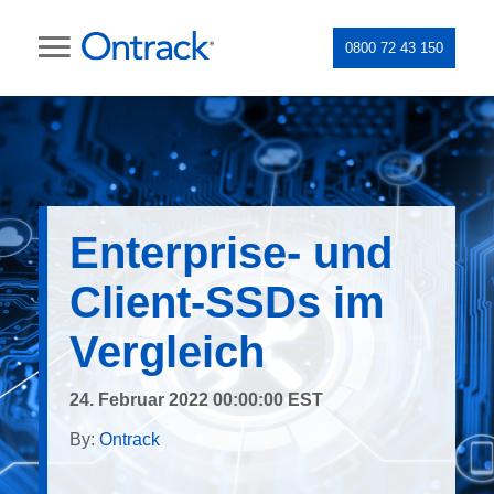
0800 72 43 150
Enterprise- und
Client-SSDs im
Vergleich
24. Februar 2022 00:00:00 EST
By:
Ontrack