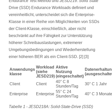
Endurance Test Method und JESD219: Solid State
Drive (SSD) Endurance Workloads definiert und
vereinheitlicht, unterscheidet sich die Enterprise-
Klasse in einer Reihe von Möglichkeiten von SSDs
der Client-Klasse, einschließlich, aber nicht
beschränkt auf ihre Fähigkeit zur Unterstützung
höherer Schreibauslastungen, extremerer
Umgebungsbedingungen und Wiederherstellung
einer höheren BER als ein Client-SSD. [2] [3]
Workload
Aktive
Anwendungs
Datenerhaltu
(siehe
Nutzung
klasse
(ausgeschalte
JESD219)
(eingeschaltet)
40° C 8
Client
Client
30° C 1 Jahr
Stunden/Tag
55° C 24
Enterprise
Enterprise
40° C 3 Monat
Stunden/Tag
Tabelle 1 - JESD218A: Solid-State-Drive (SSD)