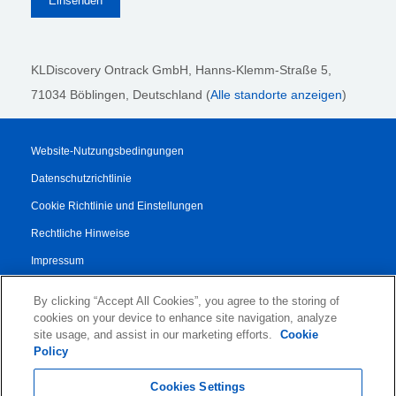
KLDiscovery Ontrack GmbH, Hanns-Klemm-Straße 5
,
71034 Böblingen
, Deutschland (
Alle standorte anzeigen
)
Website-Nutzungsbedingungen
Datenschutzrichtlinie
Cookie Richtlinie und Einstellungen
Rechtliche Hinweise
Impressum
Transparenzbericht
By clicking “Accept All Cookies”, you agree to the storing of
AGB
cookies on your device to enhance site navigation, analyze
site usage, and assist in our marketing efforts.
Cookie
Vertrag für Autorisierte Partner
Policy
© 2026 KLDiscovery Ontrack - All Rights Reserved.
Cookies Settings