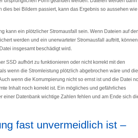
hrer ursprünglichen Form geändert werden. Dateien werden dann
 dies bei Bildern passiert, kann das Ergebnis so aussehen wie
ng kann ein plötzlicher Stromausfall sein. Wenn Dateien auf de
chert werden und ein unerwarteter Stromausfall auftritt, können
 Datei insgesamt beschädigt wird.
ner SSD aufhört zu funktionieren oder nicht korrekt mit den
 als wenn die Stromleistung plötzlich abgebrochen wäre und die
Auch wenn die Korrumpierung nicht so ernst ist und die Datei n
te Inhalt noch korrekt ist. Ein mögliches und gefährliches
der einer Datenbank wichtige Zahlen fehlen und am Ende sich di
g fast unvermeidlich ist –