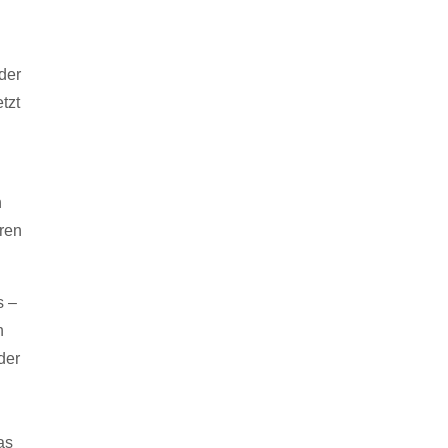
der
tzt
n
eren
s –
n
der
as