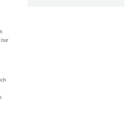
m
 nur
och
e