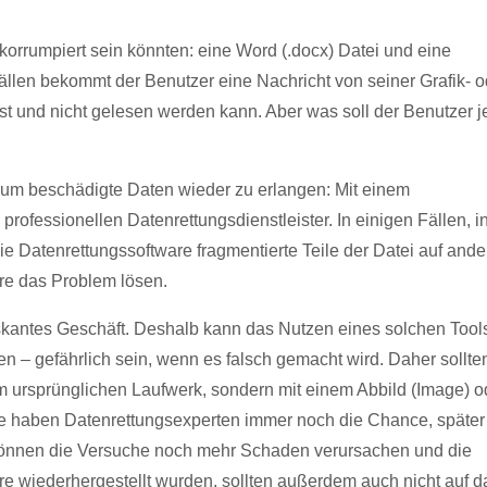
 korrumpiert sein könnten: eine Word (.docx) Datei und eine
 Fällen bekommt der Benutzer eine Nachricht von seiner Grafik- o
t und nicht gelesen werden kann. Aber was soll der Benutzer je
, um beschädigte Daten wieder zu erlangen: Mit einem
rofessionellen Datenrettungsdienstleister. In einigen Fällen, i
e Datenrettungssoftware fragmentierte Teile der Datei auf and
re das Problem lösen.
riskantes Geschäft. Deshalb kann das Nutzen eines solchen Tool
 – gefährlich sein, wenn es falsch gemacht wird. Daher sollte
m ursprünglichen Laufwerk, sondern mit einem Abbild (Image) o
e haben Datenrettungsexperten immer noch die Chance, später
 können die Versuche noch mehr Schaden verursachen und die
are wiederhergestellt wurden, sollten außerdem auch nicht auf d