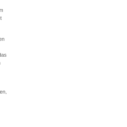
Im
t
en
das
n
en,
n