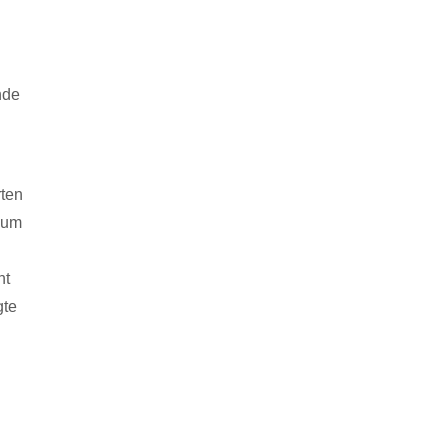
nde
rten
 um
ht
gte