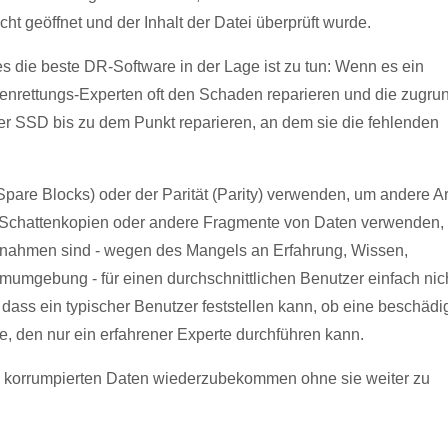
t geöffnet und der Inhalt der Datei überprüft wurde.
es die beste DR-Software in der Lage ist zu tun: Wenn es ein
nrettungs-Experten oft den Schaden reparieren und die zugru
der SSD bis zu dem Punkt reparieren, an dem sie die fehlenden
Spare Blocks) oder der Parität (Parity) verwenden, um andere A
e Schattenkopien oder andere Fragmente von Daten verwenden,
ßnahmen sind - wegen des Mangels an Erfahrung, Wissen,
mumgebung - für einen durchschnittlichen Benutzer einfach nic
dass ein typischer Benutzer feststellen kann, ob eine beschädi
abe, den nur ein erfahrener Experte durchführen kann.
ne korrumpierten Daten wiederzubekommen ohne sie weiter zu