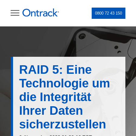
0800 72 43 150
RAID 5: Eine
Technologie um
die Integrität
Ihrer Daten
sicherzustellen