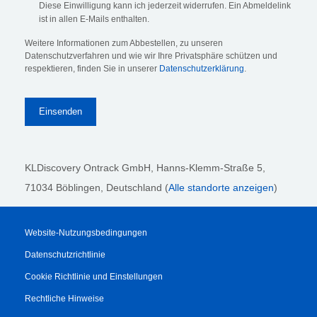
Diese Einwilligung kann ich jederzeit widerrufen. Ein Abmeldelink
ist in allen E-Mails enthalten.
Weitere Informationen zum Abbestellen, zu unseren
Datenschutzverfahren und wie wir Ihre Privatsphäre schützen und
respektieren, finden Sie in unserer
Datenschutzerklärung
.
KLDiscovery Ontrack GmbH, Hanns-Klemm-Straße 5
,
71034 Böblingen
, Deutschland (
Alle standorte anzeigen
)
Website-Nutzungsbedingungen
Datenschutzrichtlinie
Cookie Richtlinie und Einstellungen
Rechtliche Hinweise