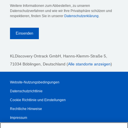
Weitere Informationen zum Abbestellen, zu unseren
Datenschutzverfahren und wie wir Ihre Privatsphäre schützen und
respektieren, finden Sie in unserer
Datenschutzerklärung
.
KLDiscovery Ontrack GmbH, Hanns-Klemm-Straße 5
,
71034 Böblingen
, Deutschland (
Alle standorte anzeigen
)
Website-Nutzungsbedingungen
Datenschutzrichtlinie
Cookie Richtlinie und Einstellungen
Rechtliche Hinweise
Impressum
Transparenzbericht