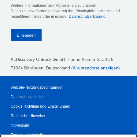
Weitere Informationen zum Abbestellen, zu unseren
Datenschutzverfahren und wie wir Ihre Privatsphäre schützen und
respektieren, finden Sie in unserer
Datenschutzerklärung
.
KLDiscovery Ontrack GmbH, Hanns-Klemm-Straße 5
,
71034 Böblingen
, Deutschland (
Alle standorte anzeigen
)
Website-Nutzungsbedingungen
Datenschutzrichtlinie
Cookie Richtlinie und Einstellungen
Rechtliche Hinweise
Impressum
Transparenzbericht