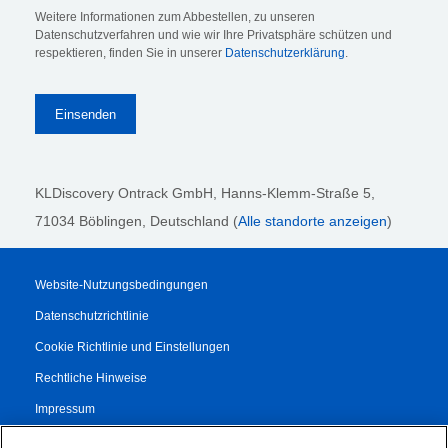
Weitere Informationen zum Abbestellen, zu unseren
Datenschutzverfahren und wie wir Ihre Privatsphäre schützen und
respektieren, finden Sie in unserer
Datenschutzerklärung
.
KLDiscovery Ontrack GmbH, Hanns-Klemm-Straße 5
,
71034 Böblingen
, Deutschland (
Alle standorte anzeigen
)
Website-Nutzungsbedingungen
Datenschutzrichtlinie
Cookie Richtlinie und Einstellungen
Rechtliche Hinweise
Impressum
Transparenzbericht