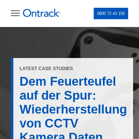
0800 72 43 150
LATEST CASE STUDIES
Dem Feuerteufel
auf der Spur:
Wiederherstellung
von CCTV
Kamera Daten