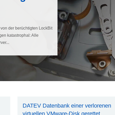
r von der berüchtigten LockBit
en katastrophal: Alle
er...
DATEV Datenbank einer verlorenen
virtuellen VMware-Disk gerettet