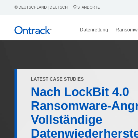
DEUTSCHLAND | DEUTSCH
STANDORTE
Datenrettung
Ransomw
LATEST CASE STUDIES
Nach LockBit 4.0
Ransomware-Angri
Vollständige
Datenwiederherste