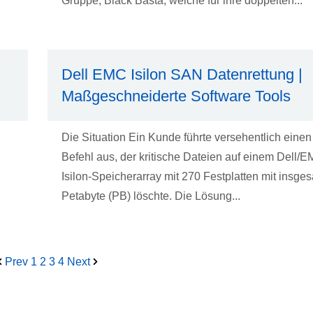
Gruppe, Black Basta, welche für ihre doppelten...
Dell EMC Isilon SAN Datenrettung |
Maßgeschneiderte Software Tools
Die Situation Ein Kunde führte versehentlich einen
Befehl aus, der kritische Dateien auf einem Dell/
Isilon-Speicherarray mit 270 Festplatten mit insge
Petabyte (PB) löschte. Die Lösung...
Prev
1
2
3
4
Next