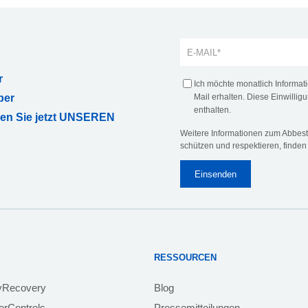
r
Ich möchte monatlich Informa
ber
Mail erhalten. Diese Einwilligu
enthalten.
ren Sie jetzt UNSEREN
Weitere Informationen zum Abbeste
schützen und respektieren, finden
RESSOURCEN
yRecovery
Blog
rControls
Pressemitteilungen