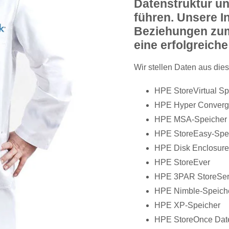
Datenstruktur u
führen. Unsere I
Beziehungen zum
eine erfolgreich
Wir stellen Daten aus die
HPE StoreVirtual Sp
HPE Hyper Converg
HPE MSA-Speicher
HPE StoreEasy-Spe
HPE Disk Enclosure
HPE StoreEver
HPE 3PAR StoreSer
HPE Nimble-Speich
HPE XP-Speicher
HPE StoreOnce Date