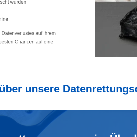
öscht wurden
hine
 Datenverlustes auf Ihrem
besten Chancen auf eine
ber unsere Datenrettungs