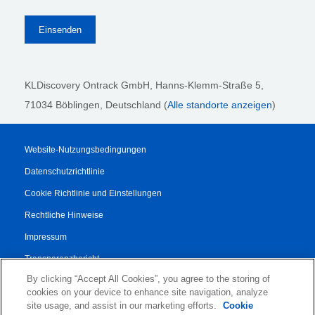
KLDiscovery Ontrack GmbH, Hanns-Klemm-Straße 5
,
71034 Böblingen
, Deutschland (
Alle standorte anzeigen
)
Website-Nutzungsbedingungen
Datenschutzrichtlinie
Cookie Richtlinie und Einstellungen
Rechtliche Hinweise
Impressum
Transparenzbericht
By clicking “Accept All Cookies”, you agree to the storing of
AGB
cookies on your device to enhance site navigation, analyze
Vertrag für Autorisierte Partner
site usage, and assist in our marketing efforts.
Cookie