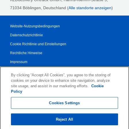
71034 Böblingen
, Deutschland (
Alle standorte anzeigen
)
Website-Nutzungsbedingungen
Datenschutzrichtlinie
Cookie Richtlinie und Einstellungen
Rechtliche Hinweise
Impressum
Transparenzbericht
By clicking “Accept All Cookies”, you agree to the storing of
AGB
cookies on your device to enhance site navigation, analyze
site usage, and assist in our marketing efforts.
Cookie
Vertrag für Autorisierte Partner
Policy
© 2026 KLDiscovery Ontrack - All Rights Reserved.
Cookies Settings
Reject All