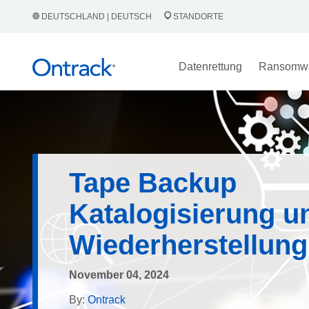
DEUTSCHLAND | DEUTSCH
STANDORTE
Datenrettung
Ransomw
Tape Backup
Katalogisierung u
Wiederherstellung
November 04, 2024
By:
Ontrack