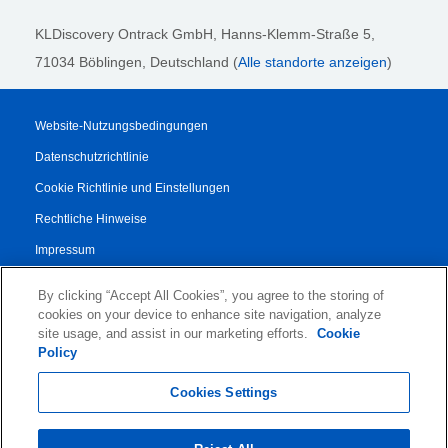
KLDiscovery Ontrack GmbH, Hanns-Klemm-Straße 5
,
71034 Böblingen
, Deutschland (
Alle standorte anzeigen
)
Website-Nutzungsbedingungen
Datenschutzrichtlinie
Cookie Richtlinie und Einstellungen
Rechtliche Hinweise
Impressum
Transparenzbericht
By clicking “Accept All Cookies”, you agree to the storing of
AGB
cookies on your device to enhance site navigation, analyze
site usage, and assist in our marketing efforts.
Cookie
Vertrag für Autorisierte Partner
Policy
© 2026 KLDiscovery Ontrack - All Rights Reserved.
Cookies Settings