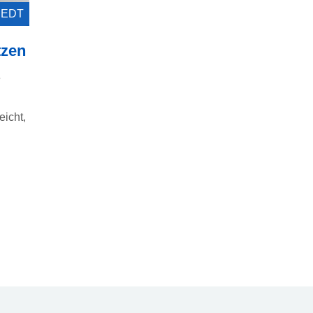
0 EDT
tzen
e
eicht,