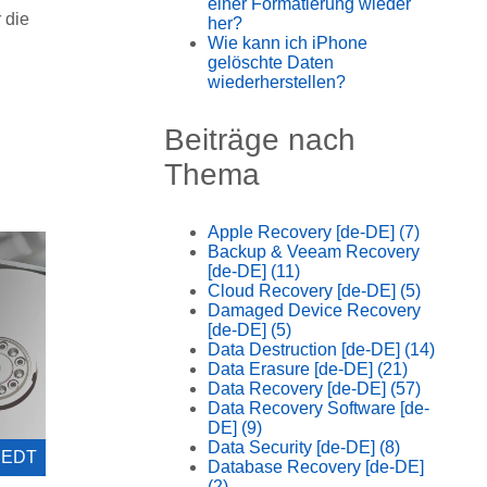
einer Formatierung wieder
 die
her?
Wie kann ich iPhone
gelöschte Daten
wiederherstellen?
Beiträge nach
Thema
Apple Recovery [de-DE]
(7)
Backup & Veeam Recovery
[de-DE]
(11)
Cloud Recovery [de-DE]
(5)
Damaged Device Recovery
[de-DE]
(5)
Data Destruction [de-DE]
(14)
Data Erasure [de-DE]
(21)
Data Recovery [de-DE]
(57)
Data Recovery Software [de-
DE]
(9)
Data Security [de-DE]
(8)
0 EDT
Database Recovery [de-DE]
(2)