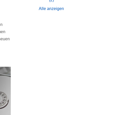
Alle anzeigen
en
men
 neuen