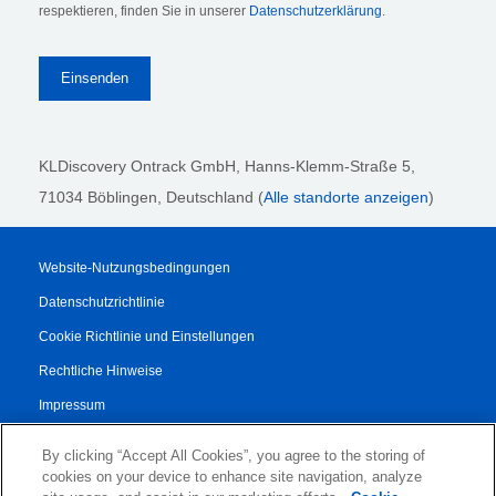
respektieren, finden Sie in unserer
Datenschutzerklärung
.
KLDiscovery Ontrack GmbH, Hanns-Klemm-Straße 5
,
71034 Böblingen
, Deutschland (
Alle standorte anzeigen
)
Website-Nutzungsbedingungen
Datenschutzrichtlinie
Cookie Richtlinie und Einstellungen
Rechtliche Hinweise
Impressum
Transparenzbericht
By clicking “Accept All Cookies”, you agree to the storing of
AGB
cookies on your device to enhance site navigation, analyze