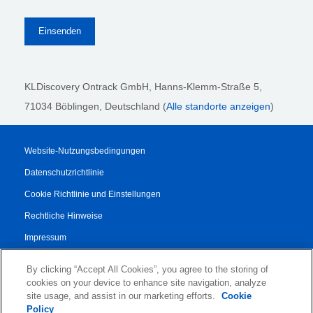
KLDiscovery Ontrack GmbH, Hanns-Klemm-Straße 5
,
71034 Böblingen
, Deutschland (
Alle standorte anzeigen
)
Website-Nutzungsbedingungen
Datenschutzrichtlinie
Cookie Richtlinie und Einstellungen
Rechtliche Hinweise
Impressum
Transparenzbericht
By clicking “Accept All Cookies”, you agree to the storing of
AGB
cookies on your device to enhance site navigation, analyze
site usage, and assist in our marketing efforts.
Cookie
Vertrag für Autorisierte Partner
Policy