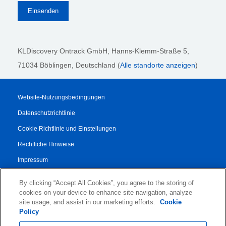
KLDiscovery Ontrack GmbH, Hanns-Klemm-Straße 5
,
71034 Böblingen
, Deutschland (
Alle standorte anzeigen
)
Website-Nutzungsbedingungen
Datenschutzrichtlinie
Cookie Richtlinie und Einstellungen
Rechtliche Hinweise
Impressum
Transparenzbericht
By clicking “Accept All Cookies”, you agree to the storing of
AGB
cookies on your device to enhance site navigation, analyze
site usage, and assist in our marketing efforts.
Cookie
Vertrag für Autorisierte Partner
Policy