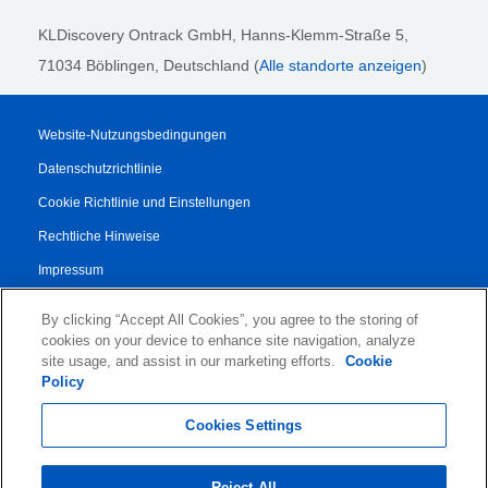
KLDiscovery Ontrack GmbH, Hanns-Klemm-Straße 5
,
71034 Böblingen
, Deutschland (
Alle standorte anzeigen
)
Website-Nutzungsbedingungen
Datenschutzrichtlinie
Cookie Richtlinie und Einstellungen
Rechtliche Hinweise
Impressum
Transparenzbericht
By clicking “Accept All Cookies”, you agree to the storing of
AGB
cookies on your device to enhance site navigation, analyze
site usage, and assist in our marketing efforts.
Cookie
Vertrag für Autorisierte Partner
Policy
© 2026 KLDiscovery Ontrack - All Rights Reserved.
Cookies Settings
Reject All