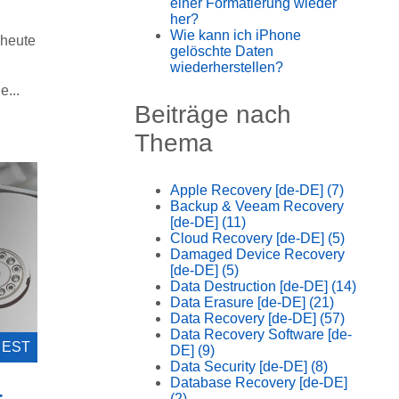
einer Formatierung wieder
her?
Wie kann ich iPhone
 heute
gelöschte Daten
wiederherstellen?
...
Beiträge nach
Thema
Apple Recovery [de-DE]
(7)
Backup & Veeam Recovery
[de-DE]
(11)
Cloud Recovery [de-DE]
(5)
Damaged Device Recovery
[de-DE]
(5)
Data Destruction [de-DE]
(14)
Data Erasure [de-DE]
(21)
Data Recovery [de-DE]
(57)
Data Recovery Software [de-
0 EST
DE]
(9)
Data Security [de-DE]
(8)
Database Recovery [de-DE]
-
(2)