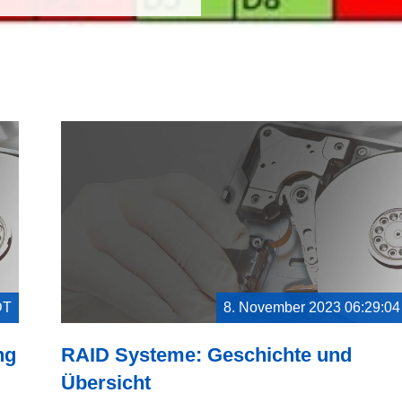
DT
8. November 2023 06:29:0
ng
RAID Systeme: Geschichte und
Übersicht