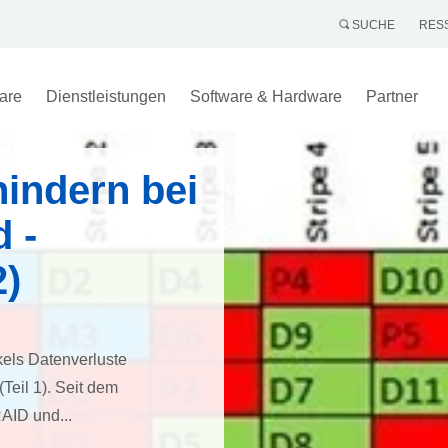
SUCHE
RES
are
Dienstleistungen
Software & Hardware
Partner
hindern bei
 -
2)
kels Datenverluste
Teil 1). Seit dem
AID und...