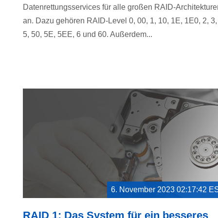
Datenrettungsservices für alle großen RAID-Architekture
an. Dazu gehören RAID-Level 0, 00, 1, 10, 1E, 1E0, 2, 3,
5, 50, 5E, 5EE, 6 und 60. Außerdem...
6. November 2023 02:17:42 E
RAID 1: Das System für ein besseres