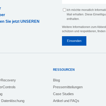
r
Ich möchte monatlich Informa
ber
Mail erhalten. Diese Einwilligu
enthalten.
ren Sie jetzt UNSEREN
Weitere Informationen zum Abbeste
schützen und respektieren, finden
RESSOURCEN
yRecovery
Blog
rControls
Pressemitteilungen
ng
Case Studies
 Datenlöschung
Artikel und FAQs