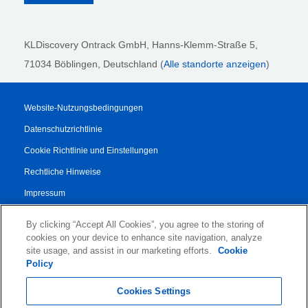
KLDiscovery Ontrack GmbH, Hanns-Klemm-Straße 5
,
71034 Böblingen
, Deutschland (
Alle standorte anzeigen
)
Website-Nutzungsbedingungen
Datenschutzrichtlinie
Cookie Richtlinie und Einstellungen
Rechtliche Hinweise
Impressum
Transparenzbericht
By clicking “Accept All Cookies”, you agree to the storing of
AGB
cookies on your device to enhance site navigation, analyze
site usage, and assist in our marketing efforts.
Cookie
Vertrag für Autorisierte Partner
Policy
© 2026 KLDiscovery Ontrack - All Rights Reserved.
Cookies Settings